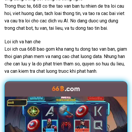
Trong thuc te, 66B co the tao van ban tu nhien de tra loi cau
hoi, viet huong dan, tach loai thong tin, va tao ra cac bai viet
va cau tra loi cho cac dich vu AI. No dang duoc ung dung
trong chat bot, tu van, tai lieu, va tu dong tao tin bai.
Loi ich va han che
Loi ich cua 66B bao gom kha nang tu dong tao van ban, giam
thoi gian phan mem va nang cao chat luong data. Nhung han
che can luu y la do phat trien tham so, quyen so huu du lieu,
va can kiem tra chat luong truoc khi phat hanh.