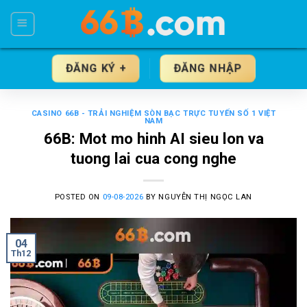
Skip
to
content
ĐĂNG KÝ +
ĐĂNG NHẬP
CASINO 66B - TRẢI NGHIỆM SÒN BẠC TRỰC TUYẾN SỐ 1 VIỆT
NAM
66B: Mot mo hinh AI sieu lon va
tuong lai cua cong nghe
POSTED ON
09-08-2026
BY
NGUYỄN THỊ NGỌC LAN
04
Th12