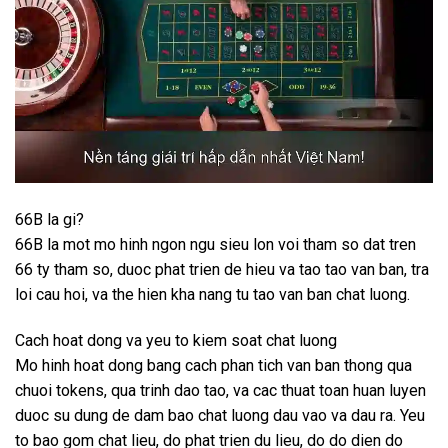
66B la gi?
66B la mot mo hinh ngon ngu sieu lon voi tham so dat tren
66 ty tham so, duoc phat trien de hieu va tao tao van ban, tra
loi cau hoi, va the hien kha nang tu tao van ban chat luong.
Cach hoat dong va yeu to kiem soat chat luong
Mo hinh hoat dong bang cach phan tich van ban thong qua
chuoi tokens, qua trinh dao tao, va cac thuat toan huan luyen
duoc su dung de dam bao chat luong dau vao va dau ra. Yeu
to bao gom chat lieu, do phat trien du lieu, do do dien do