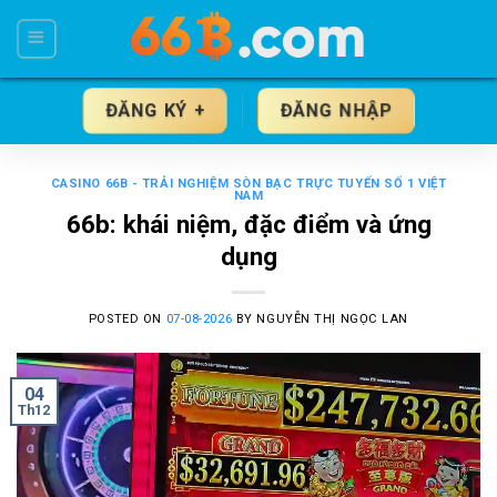
Skip
to
content
ĐĂNG KÝ +
ĐĂNG NHẬP
CASINO 66B - TRẢI NGHIỆM SÒN BẠC TRỰC TUYẾN SỐ 1 VIỆT
NAM
66b: khái niệm, đặc điểm và ứng
dụng
POSTED ON
07-08-2026
BY
NGUYỄN THỊ NGỌC LAN
04
Th12