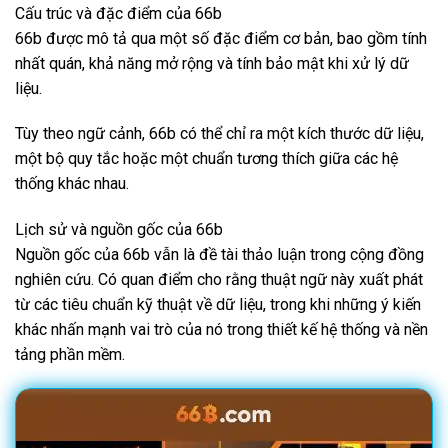
Cấu trúc và đặc điểm của 66b
66b được mô tả qua một số đặc điểm cơ bản, bao gồm tính
nhất quán, khả năng mở rộng và tính bảo mật khi xử lý dữ
liệu.
Tùy theo ngữ cảnh, 66b có thể chỉ ra một kích thước dữ liệu,
một bộ quy tắc hoặc một chuẩn tương thích giữa các hệ
thống khác nhau.
Lịch sử và nguồn gốc của 66b
Nguồn gốc của 66b vẫn là đề tài thảo luận trong cộng đồng
nghiên cứu. Có quan điểm cho rằng thuật ngữ này xuất phát
từ các tiêu chuẩn kỹ thuật về dữ liệu, trong khi những ý kiến
khác nhấn mạnh vai trò của nó trong thiết kế hệ thống và nền
tảng phần mềm.