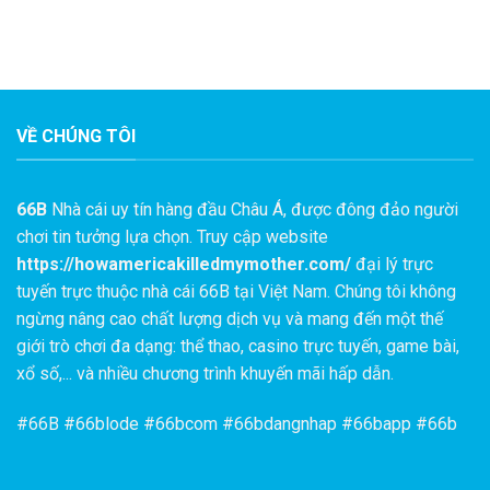
VỀ CHÚNG TÔI
66B
Nhà cái uy tín hàng đầu Châu Á, được đông đảo người
chơi tin tưởng lựa chọn. Truy cập website
https://howamericakilledmymother.com/
đại lý trực
tuyến trực thuộc nhà cái 66B tại Việt Nam. Chúng tôi không
ngừng nâng cao chất lượng dịch vụ và mang đến một thế
giới trò chơi đa dạng: thể thao, casino trực tuyến, game bài,
xổ số,... và nhiều chương trình khuyến mãi hấp dẫn.
#
66B
#66blode #66bcom #66bdangnhap #66bapp #66b