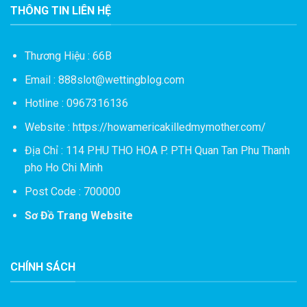
THÔNG TIN LIÊN HỆ
Thương Hiệu : 66B
Email :
888slot@wettingblog.com
Hotline : 0967316136
Website :
https://howamericakilledmymother.com/
Địa Chỉ : 114 PHU THO HOA P. PTH Quan Tan Phu Thanh
pho Ho Chi Minh
Post Code : 700000
Sơ Đồ Trang Website
CHÍNH SÁCH