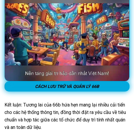
CÁCH LƯU TRỮ VÀ QUẢN LÝ 66B
Kết luận: Tương lai của 66b hứa hẹn mang lại nhiều cải tiến
cho các hệ thống thông tin, đồng thời đặt ra yêu cầu về tiêu
chuẩn và hợp tác giữa các tổ chức để duy trì tính nhất quán
và an toàn dữ liệu.