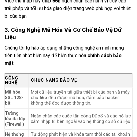
Việc thu thập này giúp
66b
ngăn chặn các hành vi truy cập
trái phép và tối ưu hóa giao diện trang web phù hợp với thiết
bị của bạn.
3. Công Nghệ Mã Hóa Và Cơ Chế Bảo Vệ Dữ
Liệu
Chúng tôi tự hào áp dụng những công nghệ an ninh mạng
tiên tiến nhất hiện nay để hiện thực hóa
chính sách bảo
mật
.
CÔNG
CHỨC NĂNG BẢO VỆ
NGHỆ
Mã hóa
Mọi dữ liệu truyền tải giữa thiết bị của bạn và máy
SSL 128-
chủ
66b
đều được mã hóa, đảm bảo hacker
bit
không thể đọc được thông tin.
Tường
Ngăn chặn các cuộc tấn công DDoS và các nỗ lực
lửa đa lớp
xâm nhập từ bên ngoài vào hệ thống cơ sở dữ liệu.
(Firewall)
Hệ thống
Tự động phát hiện và khóa tạm thời các tài khoản