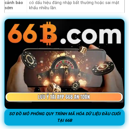
cảnh báo
có dấu hiệu đăng nhập bất thường hoặc sai mật
sớm
khẩu nhiều lần.
SƠ ĐỒ MÔ PHỎNG QUY TRÌNH MÃ HÓA DỮ LIỆU ĐẦU CUỐI
TẠI 66B