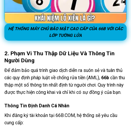
HỆ THỐNG MÁY CHỦ BẢO MẬT CAO CẤP CỦA 66B VỚI CÁC
LỚP TƯỜNG LỬA
2. Phạm Vi Thu Thập Dữ Liệu Và Thông Tin
Người Dùng
Để đảm bảo quá trình giao dịch diễn ra suôn sẻ và tuân thủ
các quy định pháp luật về chống rửa tiền (AML),
66b
cần thu
thập một số thông tin nhất định từ người chơi. Quy trình này
được thực hiện công khai và chỉ khi có sự đồng ý của bạn.
Thông Tin Định Danh Cá Nhân
Khi đăng ký tài khoản tại 66B.COM, hệ thống sẽ yêu cầu
cung cấp: