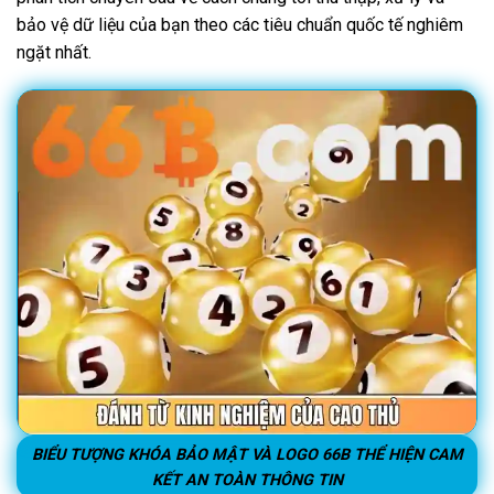
bảo vệ dữ liệu của bạn theo các tiêu chuẩn quốc tế nghiêm
ngặt nhất.
BIỂU TƯỢNG KHÓA BẢO MẬT VÀ LOGO 66B THỂ HIỆN CAM
KẾT AN TOÀN THÔNG TIN