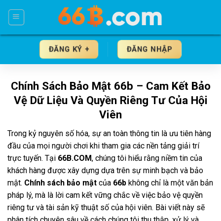
Skip
to
content
ĐĂNG KÝ +
ĐĂNG NHẬP
Chính Sách Bảo Mật 66b – Cam Kết Bảo
Vệ Dữ Liệu Và Quyền Riêng Tư Của Hội
Viên
Trong kỷ nguyên số hóa, sự an toàn thông tin là ưu tiên hàng
đầu của mọi người chơi khi tham gia các nền tảng giải trí
trực tuyến. Tại
66B.COM
, chúng tôi hiểu rằng niềm tin của
khách hàng được xây dựng dựa trên sự minh bạch và bảo
mật.
Chính sách bảo mật
của
66b
không chỉ là một văn bản
pháp lý, mà là lời cam kết vững chắc về việc bảo vệ quyền
riêng tư và tài sản kỹ thuật số của hội viên. Bài viết này sẽ
phân tích chuyên sâu về cách chúng tôi thu thập, xử lý và