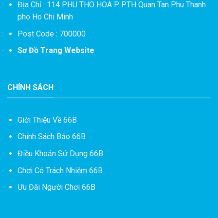
Địa Chỉ : 114 PHU THO HOA P. PTH Quan Tan Phu Thanh
pho Ho Chi Minh
Post Code : 700000
Sơ Đồ Trang Website
CHÍNH SÁCH
Giới Thiệu Về 66B
Chính Sách Bảo 66B
Điều Khoản Sử Dụng 66B
Chơi Có Trách Nhiệm 66B
Ưu Đãi Người Chơi 66B