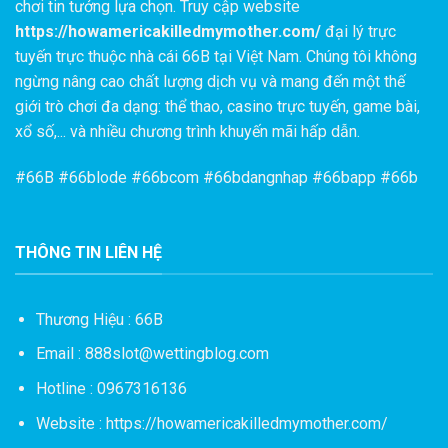
chơi tin tưởng lựa chọn. Truy cập website
https://howamericakilledmymother.com/
đại lý trực
tuyến trực thuộc nhà cái 66B tại Việt Nam. Chúng tôi không
ngừng nâng cao chất lượng dịch vụ và mang đến một thế
giới trò chơi đa dạng: thể thao, casino trực tuyến, game bài,
xổ số,... và nhiều chương trình khuyến mãi hấp dẫn.
#
66B
#66blode #66bcom #66bdangnhap #66bapp #66b
THÔNG TIN LIÊN HỆ
Thương Hiệu : 66B
Email :
888slot@wettingblog.com
Hotline : 0967316136
Website :
https://howamericakilledmymother.com/