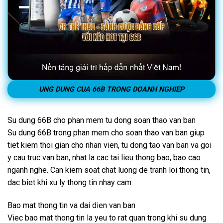
UNG DUNG CUA 66B TRONG DOANH NGHIEP
Su dung 66B cho phan mem tu dong soan thao van ban
Su dung 66B trong phan mem cho soan thao van ban giup
tiet kiem thoi gian cho nhan vien, tu dong tao van ban va goi
y cau truc van ban, nhat la cac tai lieu thong bao, bao cao
nganh nghe. Can kiem soat chat luong de tranh loi thong tin,
dac biet khi xu ly thong tin nhay cam.
Bao mat thong tin va dai dien van ban
Viec bao mat thong tin la yeu to rat quan trong khi su dung