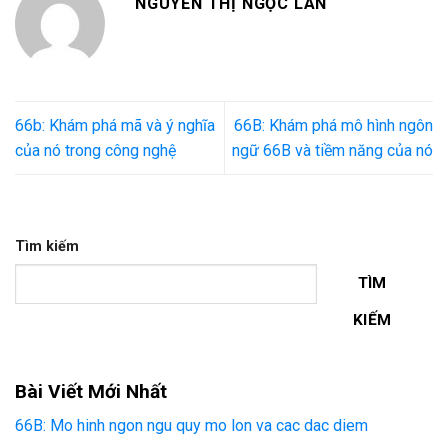
NGUYỄN THỊ NGỌC LAN
66b: Khám phá mã và ý nghĩa
66B: Khám phá mô hình ngôn
của nó trong công nghệ
ngữ 66B và tiềm năng của nó
Tìm kiếm
TÌM
KIẾM
Bài Viết Mới Nhất
66B: Mo hinh ngon ngu quy mo lon va cac dac diem