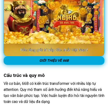
GIỚI THIỆU VỀ 66B
Cấu trúc và quy mô
Về cơ bản, 66B có kiến trúc transformer với nhiều lớp tự
attention. Quy mô tham số ảnh hưởng đến khả năng hiểu và
tạo văn bản phức tạp. Việc huấn luyện đòi hỏi tài nguyên tính
toán cao và dữ liệu đa dạng.