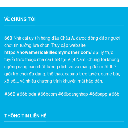
VỀ CHÚNG TÔI
66B
Nhà cái uy tín hàng đầu Châu Á, được đông đảo người
chơi tin tưởng lựa chọn. Truy cập website
https://howamericakilledmymother.com/
đại lý trực
tuyến trực thuộc nhà cái 66B tại Việt Nam. Chúng tôi không
ngừng nâng cao chất lượng dịch vụ và mang đến một thế
giới trò chơi đa dạng: thể thao, casino trực tuyến, game bài,
xổ số,... và nhiều chương trình khuyến mãi hấp dẫn.
#
66B
#66blode #66bcom #66bdangnhap #66bapp #66b
THÔNG TIN LIÊN HỆ