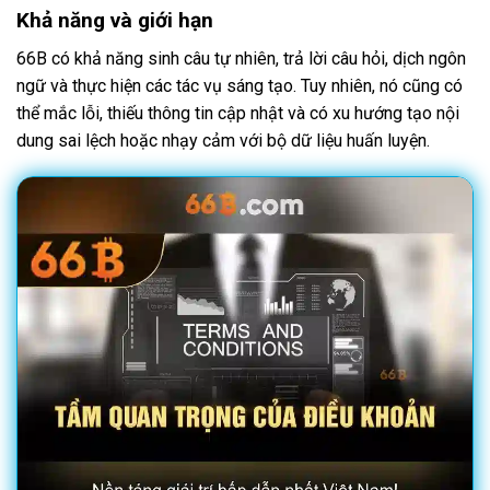
Khả năng và giới hạn
66B có khả năng sinh câu tự nhiên, trả lời câu hỏi, dịch ngôn
ngữ và thực hiện các tác vụ sáng tạo. Tuy nhiên, nó cũng có
thể mắc lỗi, thiếu thông tin cập nhật và có xu hướng tạo nội
dung sai lệch hoặc nhạy cảm với bộ dữ liệu huấn luyện.