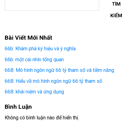
TÌM
KIẾM
Bài Viết Mới Nhất
66b: Khám phá ký hiệu và ý nghĩa
66b: một cái nhìn tổng quan
66B: Mô hình ngôn ngữ 66 tỷ tham số và tiềm năng
66B: Hiểu về mô hình ngôn ngữ 66 tỷ tham số
66B: khái niệm và ứng dụng
Bình Luận
Không có bình luận nào để hiển thị.