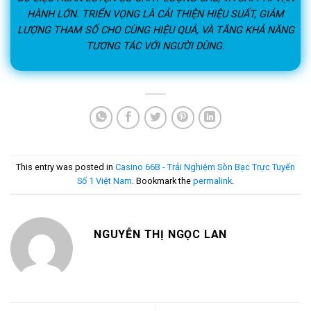
HÀNH LỚN. TRIỂN VỌNG LÀ CẢI THIỆN HIỆU SUẤT, GIẢM
LƯỢNG THAM SỐ CHO CÙNG HIỆU QUẢ, VÀ TĂNG KHẢ NĂNG
TƯƠNG TÁC VỚI NGƯỜI DÙNG.
This entry was posted in
Casino 66B - Trải Nghiệm Sòn Bạc Trực Tuyến
Số 1 Việt Nam
. Bookmark the
permalink
.
NGUYỄN THỊ NGỌC LAN