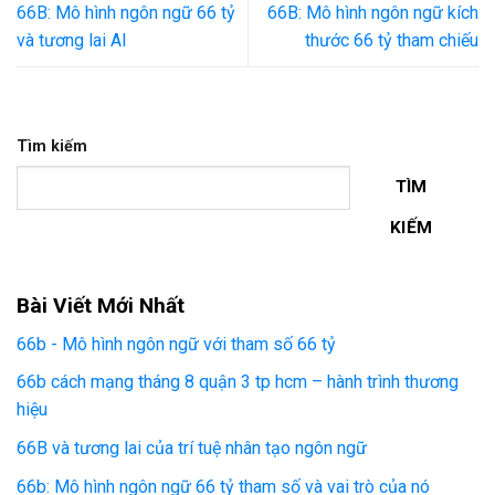
66B: Mô hình ngôn ngữ 66 tỷ
66B: Mô hình ngôn ngữ kích
và tương lai AI
thước 66 tỷ tham chiếu
Tìm kiếm
TÌM
KIẾM
Bài Viết Mới Nhất
66b - Mô hình ngôn ngữ với tham số 66 tỷ
66b cách mạng tháng 8 quận 3 tp hcm – hành trình thương
hiệu
66B và tương lai của trí tuệ nhân tạo ngôn ngữ
66b: Mô hình ngôn ngữ 66 tỷ tham số và vai trò của nó