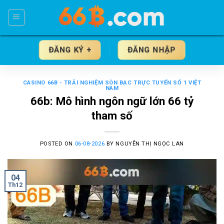
Skip
to
content
ĐĂNG KÝ +
ĐĂNG NHẬP
CASINO 66B - TRẢI NGHIỆM SÒN BẠC TRỰC TUYẾN SỐ 1 VIỆT
NAM
66b: Mô hình ngôn ngữ lớn 66 tỷ
tham số
POSTED ON
06-08-2026
BY
NGUYỄN THỊ NGỌC LAN
04
Th12