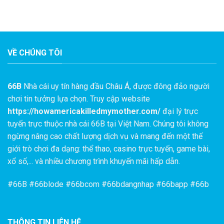
VỀ CHÚNG TÔI
66B
Nhà cái uy tín hàng đầu Châu Á, được đông đảo người
chơi tin tưởng lựa chọn. Truy cập website
https://howamericakilledmymother.com/
đại lý trực
tuyến trực thuộc nhà cái 66B tại Việt Nam. Chúng tôi không
ngừng nâng cao chất lượng dịch vụ và mang đến một thế
giới trò chơi đa dạng: thể thao, casino trực tuyến, game bài,
xổ số,... và nhiều chương trình khuyến mãi hấp dẫn.
#
66B
#66blode #66bcom #66bdangnhap #66bapp #66b
THÔNG TIN LIÊN HỆ