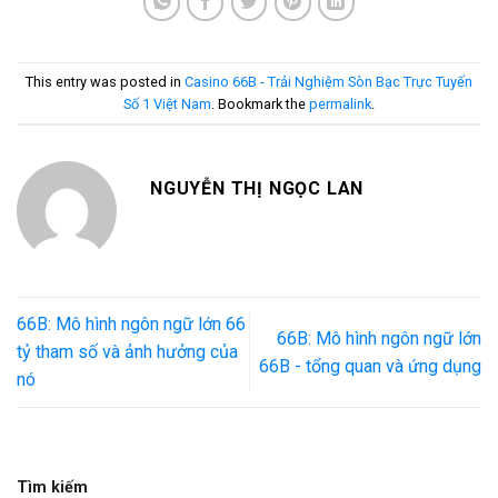
This entry was posted in
Casino 66B - Trải Nghiệm Sòn Bạc Trực Tuyến
Số 1 Việt Nam
. Bookmark the
permalink
.
NGUYỄN THỊ NGỌC LAN
66B: Mô hình ngôn ngữ lớn 66
66B: Mô hình ngôn ngữ lớn
tỷ tham số và ảnh hưởng của
66B - tổng quan và ứng dụng
nó
Tìm kiếm