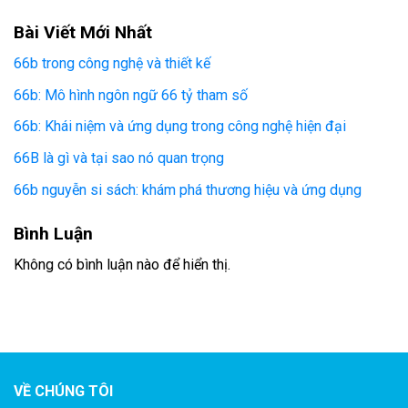
Bài Viết Mới Nhất
66b trong công nghệ và thiết kế
66b: Mô hình ngôn ngữ 66 tỷ tham số
66b: Khái niệm và ứng dụng trong công nghệ hiện đại
66B là gì và tại sao nó quan trọng
66b nguyễn si sách: khám phá thương hiệu và ứng dụng
Bình Luận
Không có bình luận nào để hiển thị.
VỀ CHÚNG TÔI