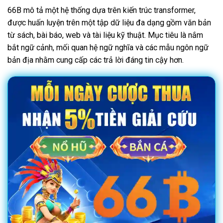
66B mô tả một hệ thống dựa trên kiến trúc transformer,
được huấn luyện trên một tập dữ liệu đa dạng gồm văn bản
từ sách, bài báo, web và tài liệu kỹ thuật. Mục tiêu là nắm
bắt ngữ cảnh, mối quan hệ ngữ nghĩa và các mẫu ngôn ngữ
bản địa nhằm cung cấp các trả lời đáng tin cậy hơn.