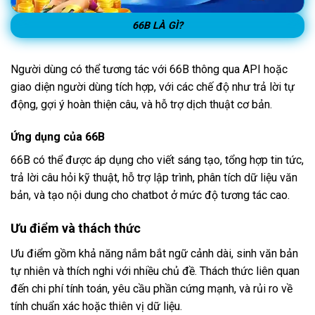
66B LÀ GÌ?
Người dùng có thể tương tác với 66B thông qua API hoặc
giao diện người dùng tích hợp, với các chế độ như trả lời tự
động, gợi ý hoàn thiện câu, và hỗ trợ dịch thuật cơ bản.
Ứng dụng của 66B
66B có thể được áp dụng cho viết sáng tạo, tổng hợp tin tức,
trả lời câu hỏi kỹ thuật, hỗ trợ lập trình, phân tích dữ liệu văn
bản, và tạo nội dung cho chatbot ở mức độ tương tác cao.
Ưu điểm và thách thức
Ưu điểm gồm khả năng nắm bắt ngữ cảnh dài, sinh văn bản
tự nhiên và thích nghi với nhiều chủ đề. Thách thức liên quan
đến chi phí tính toán, yêu cầu phần cứng mạnh, và rủi ro về
tính chuẩn xác hoặc thiên vị dữ liệu.