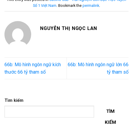
Số 1 Việt Nam
. Bookmark the
permalink
.
NGUYỄN THỊ NGỌC LAN
66b: Mô hình ngôn ngữ kích
66b: Mô hình ngôn ngữ lớn 66
thước 66 tỷ tham số
tỷ tham số
Tìm kiếm
TÌM
KIẾM