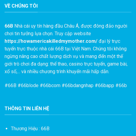
VỀ CHÚNG TÔI
66B
Nhà cái uy tín hàng đầu Châu Á, được đông đảo người
chơi tin tưởng lựa chọn. Truy cập website
https://howamericakilledmymother.com/
đại lý trực
tuyến trực thuộc nhà cái 66B tại Việt Nam. Chúng tôi không
ngừng nâng cao chất lượng dịch vụ và mang đến một thế
giới trò chơi đa dạng: thể thao, casino trực tuyến, game bài,
xổ số,... và nhiều chương trình khuyến mãi hấp dẫn.
#
66B
#66blode #66bcom #66bdangnhap #66bapp #66b
THÔNG TIN LIÊN HỆ
Thương Hiệu : 66B