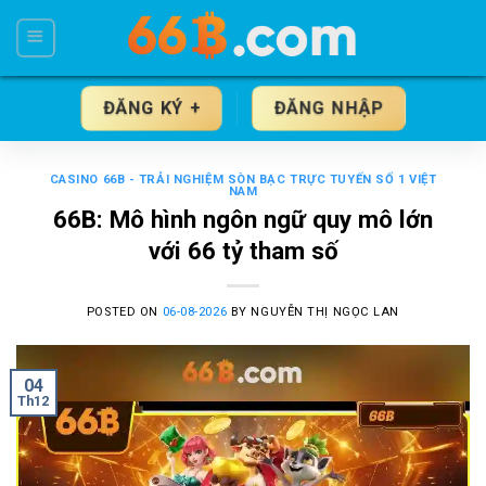
Skip
to
content
ĐĂNG KÝ +
ĐĂNG NHẬP
CASINO 66B - TRẢI NGHIỆM SÒN BẠC TRỰC TUYẾN SỐ 1 VIỆT
NAM
66B: Mô hình ngôn ngữ quy mô lớn
với 66 tỷ tham số
POSTED ON
06-08-2026
BY
NGUYỄN THỊ NGỌC LAN
04
Th12