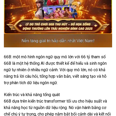
66B: một mô hình ngôn ngữ quy mô lớn với 66 tỷ tham số
66B là một hệ thống AI được thiết kế để hiểu và sinh ngôn
ngữ tự nhiên ở nhiều ngữ cảnh. Với quy mô lớn, nó có khả
năng trả lời câu hỏi, tổng hợp văn bản, viết sáng tạo và hỗ
trợ phân tích dữ liệu ngôn ngữ.
Kiến trúc và khả năng tổng quát
66B dựa trên kiến trúc transformer tối ưu cho hiệu suất và
khả năng học từ nguồn dữ liệu rộng. Nó vận hành bằng cơ
chế chú ý tự trọng, cho phép nắm bắt bối cảnh dài và kết nối