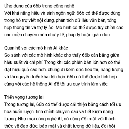
Ứng dụng của 66b trong công nghệ
Với khả năng hiểu và sinh ngôn ngữ, 66b có thể được dùng
trong hỗ trợ viết nội dung, phân tích dữ liệu văn bản, tổng
hợp thông tin và trợ lý ảo. Mô hình có thể được tùy chỉnh cho
các miền chuyên môn như y tế, pháp lý hoặc giáo dục.
Quan hệ với các mô hình AI khác
So sánh với các mô hình khác cho thấy 66b cân bằng giữa
hiệu suất và chi phí. Trong khi các phiên bản lớn hơn có thể
đạt hiệu quả cao hơn, chúng đi kèm sức tiêu thụ năng lượng
và tài nguyên triển khai lớn hơn. 66b có thể được tích hợp
cùng với các hệ thống AI để tối ưu quy trình làm việc.
Triển vọng tương lai
Trong tương lai, 66b có thể được cải thiện bằng cách tối ưu
hóa huấn luyện, tinh chỉnh chuyên sâu và tiết kiệm năng
lượng. Như mọi công nghệ AI, nó cũng đối mặt với thách
thức về đạo đức, bảo mật và chất lượng dữ liệu, đòi hỏi