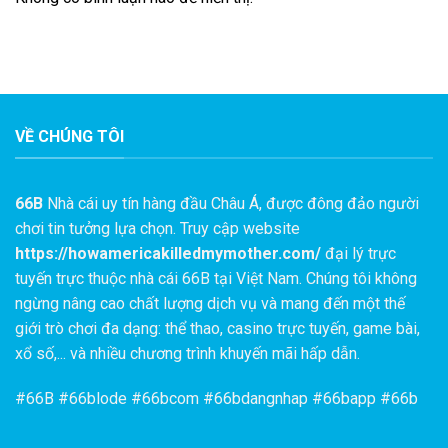
VỀ CHÚNG TÔI
66B
Nhà cái uy tín hàng đầu Châu Á, được đông đảo người
chơi tin tưởng lựa chọn. Truy cập website
https://howamericakilledmymother.com/
đại lý trực
tuyến trực thuộc nhà cái 66B tại Việt Nam. Chúng tôi không
ngừng nâng cao chất lượng dịch vụ và mang đến một thế
giới trò chơi đa dạng: thể thao, casino trực tuyến, game bài,
xổ số,... và nhiều chương trình khuyến mãi hấp dẫn.
#
66B
#66blode #66bcom #66bdangnhap #66bapp #66b