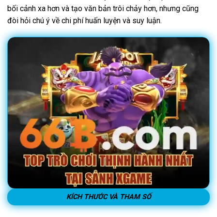
bối cảnh xa hơn và tạo văn bản trôi chảy hơn, nhưng cũng
đòi hỏi chú ý về chi phí huấn luyện và suy luận.
KÍCH THƯỚC VÀ THAM SỐ