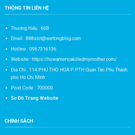
THÔNG TIN LIÊN HỆ
Thương Hiệu : 66B
Email :
888slot@wettingblog.com
Hotline : 0967316136
Website :
https://howamericakilledmymother.com/
Địa Chỉ : 114 PHU THO HOA P. PTH Quan Tan Phu Thanh
pho Ho Chi Minh
Post Code : 700000
Sơ Đồ Trang Website
CHÍNH SÁCH