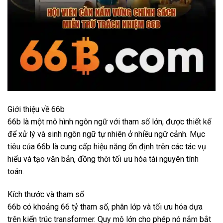
Giới thiệu về 66b
66b là một mô hình ngôn ngữ với tham số lớn, được thiết kế
để xử lý và sinh ngôn ngữ tự nhiên ở nhiều ngữ cảnh. Mục
tiêu của 66b là cung cấp hiệu năng ổn định trên các tác vụ
hiểu và tạo văn bản, đồng thời tối ưu hóa tài nguyên tính
toán.
Kích thước và tham số
66b có khoảng 66 tỷ tham số, phân lớp và tối ưu hóa dựa
trên kiến trúc transformer. Quy mô lớn cho phép nó nắm bắt