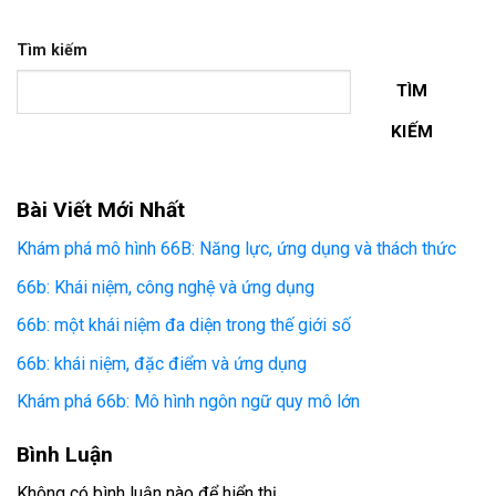
Tìm kiếm
TÌM
KIẾM
Bài Viết Mới Nhất
Khám phá mô hình 66B: Năng lực, ứng dụng và thách thức
66b: Khái niệm, công nghệ và ứng dụng
66b: một khái niệm đa diện trong thế giới số
66b: khái niệm, đặc điểm và ứng dụng
Khám phá 66b: Mô hình ngôn ngữ quy mô lớn
Bình Luận
Không có bình luận nào để hiển thị.