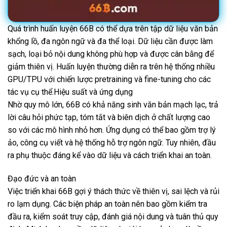
Quá trình huấn luyện 66B có thể dựa trên tập dữ liệu văn bản
khổng lồ, đa ngôn ngữ và đa thể loại. Dữ liệu cần được làm
sạch, loại bỏ nội dung không phù hợp và được cân bằng để
giảm thiên vị. Huấn luyện thường diễn ra trên hệ thống nhiều
GPU/TPU với chiến lược pretraining và fine-tuning cho các
tác vụ cụ thể.
Hiệu suất và ứng dụng
Nhờ quy mô lớn, 66B có khả năng sinh văn bản mạch lạc, trả
lời câu hỏi phức tạp, tóm tắt và biên dịch ở chất lượng cao
so với các mô hình nhỏ hơn. Ứng dụng có thể bao gồm trợ lý
ảo, công cụ viết và hệ thống hỗ trợ ngôn ngữ. Tuy nhiên, đầu
ra phụ thuộc đáng kể vào dữ liệu và cách triển khai an toàn.
Đạo đức và an toàn
Việc triển khai 66B gợi ý thách thức về thiên vị, sai lệch và rủi
ro lạm dụng. Các biện pháp an toàn nên bao gồm kiểm tra
đầu ra, kiểm soát truy cập, đánh giá nội dung và tuân thủ quy