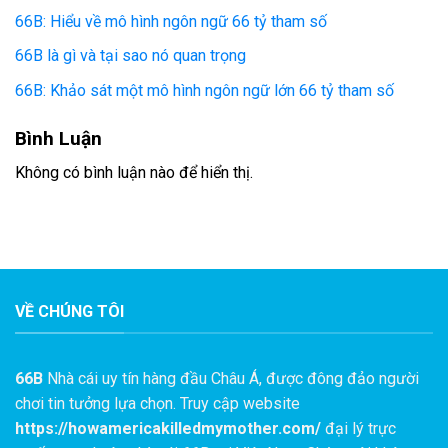
66B: Hiểu về mô hình ngôn ngữ 66 tỷ tham số
66B là gì và tại sao nó quan trọng
66B: Khảo sát một mô hình ngôn ngữ lớn 66 tỷ tham số
Bình Luận
Không có bình luận nào để hiển thị.
VỀ CHÚNG TÔI
66B
Nhà cái uy tín hàng đầu Châu Á, được đông đảo người
chơi tin tưởng lựa chọn. Truy cập website
https://howamericakilledmymother.com/
đại lý trực