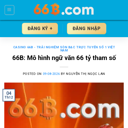
Skip
to
content
ĐĂNG KÝ +
ĐĂNG NHẬP
CASINO 66B - TRẢI NGHIỆM SÒN BẠC TRỰC TUYẾN SỐ 1 VIỆT
NAM
66B: Mô hình ngữ văn 66 tỷ tham số
POSTED ON
09-08-2026
BY
NGUYỄN THỊ NGỌC LAN
04
Th12