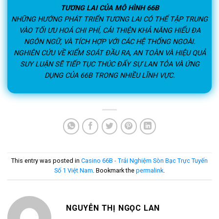
TƯƠNG LAI CỦA MÔ HÌNH 66B
NHỮNG HƯỚNG PHÁT TRIỂN TƯƠNG LAI CÓ THỂ TẬP TRUNG
VÀO TỐI ƯU HOÁ CHI PHÍ, CẢI THIỆN KHẢ NĂNG HIỂU ĐA
NGÔN NGỮ, VÀ TÍCH HỢP VỚI CÁC HỆ THỐNG NGOÀI.
NGHIÊN CỨU VỀ KIỂM SOÁT ĐẦU RA, AN TOÀN VÀ HIỆU QUẢ
SUY LUẬN SẼ TIẾP TỤC THÚC ĐẨY SỰ LAN TỎA VÀ ỨNG
DỤNG CỦA 66B TRONG NHIỀU LĨNH VỰC.
This entry was posted in
Casino 66B - Trải Nghiệm Sòn Bạc Trực Tuyến
Số 1 Việt Nam
. Bookmark the
permalink
.
NGUYỄN THỊ NGỌC LAN