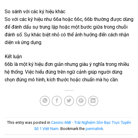
So sánh với các ký hiệu khác
So với các ký hiệu như 66a hoặc 66c, 66b thường được dùng
để đánh dấu sự trung lập hoặc một bước giữa trong chuỗi
đánh số. Sự khác biệt nhỏ có thể ảnh hưởng đến cách nhận
diện và ứng dụng.
Kết luận
66b là một ký hiệu đơn giản nhưng giàu ý nghĩa trong nhiều
hệ thống. Việc hiểu đúng trên ngữ cảnh giúp người dùng
chọn đúng mô hình, kích thước hoặc chuẩn mà họ cần.
This entry was posted in
Casino 66B - Trải Nghiệm Sòn Bạc Trực Tuyến
Số 1 Việt Nam
. Bookmark the
permalink
.