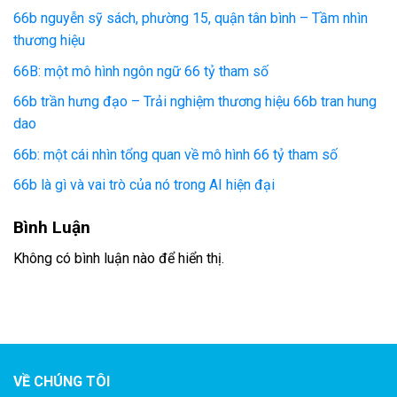
66b nguyễn sỹ sách, phường 15, quận tân bình – Tầm nhìn
thương hiệu
66B: một mô hình ngôn ngữ 66 tỷ tham số
66b trần hưng đạo – Trải nghiệm thương hiệu 66b tran hung
dao
66b: một cái nhìn tổng quan về mô hình 66 tỷ tham số
66b là gì và vai trò của nó trong AI hiện đại
Bình Luận
Không có bình luận nào để hiển thị.
VỀ CHÚNG TÔI