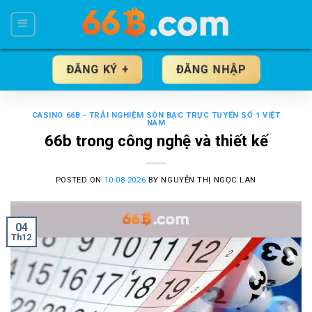
Skip
to
content
ĐĂNG KÝ +
ĐĂNG NHẬP
CASINO 66B - TRẢI NGHIỆM SÒN BẠC TRỰC TUYẾN SỐ 1 VIỆT
NAM
66b trong công nghệ và thiết kế
POSTED ON
10-08-2026
BY
NGUYỄN THỊ NGỌC LAN
04
Th12