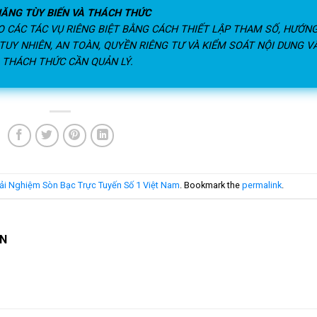
ĂNG TÙY BIẾN VÀ THÁCH THỨC
O CÁC TÁC VỤ RIÊNG BIỆT BẰNG CÁCH THIẾT LẬP THAM SỐ, HƯỚN
 TUY NHIÊN, AN TOÀN, QUYỀN RIÊNG TƯ VÀ KIỂM SOÁT NỘI DUNG V
 THÁCH THỨC CẦN QUẢN LÝ.
rải Nghiệm Sòn Bạc Trực Tuyến Số 1 Việt Nam
. Bookmark the
permalink
.
AN