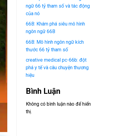
ngữ 66 tỷ tham số và tác động
của nó
66B: Khám phá siêu mô hình
ngôn ngữ 66B
66B: Mô hình ngôn ngữ kích
thước 66 tỷ tham số
creative medical pc-66b: đột
phá y tế và câu chuyện thương
hiệu
Bình Luận
Không có bình luận nào để hiển
thị.