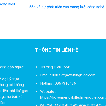
hương hiệu
66b và sự phát triển của mạng lưới công nghệ
THÔNG TIN LIÊN HỆ
đông đảo người
Thương Hiệu : 66B
Email :
888slot@wettingblog.com
/
đại lý trực
Hotline : 0967316136
Chúng tôi không
 đến một thế giới
Website :
n, game bài, xổ
https://howamericakilledmymother.com
dẫn.
Địa Chỉ : 114 PHU THO HOA P. PTH Qua