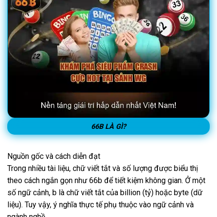
66B LÀ GÌ?
Nguồn gốc và cách diễn đạt
Trong nhiều tài liệu, chữ viết tắt và số lượng được biểu thị
theo cách ngắn gọn như 66b để tiết kiệm không gian. Ở một
số ngữ cảnh, b là chữ viết tắt của billion (tỷ) hoặc byte (dữ
liệu). Tuy vậy, ý nghĩa thực tế phụ thuộc vào ngữ cảnh và
ngành nghề.