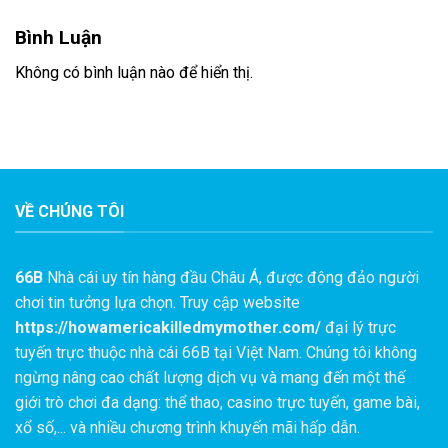
Bình Luận
Không có bình luận nào để hiển thị.
VỀ CHÚNG TÔI
66B
Nhà cái uy tín hàng đầu Châu Á, được đông đảo người
chơi tin tưởng lựa chọn. Truy cập website
https://howamericakilledmymother.com/
đại lý trực
tuyến trực thuộc nhà cái 66B tại Việt Nam. Chúng tôi không
ngừng nâng cao chất lượng dịch vụ và mang đến một thế
giới trò chơi đa dạng: thể thao, casino trực tuyến, game bài,
xổ số,... và nhiều chương trình khuyến mãi hấp dẫn.