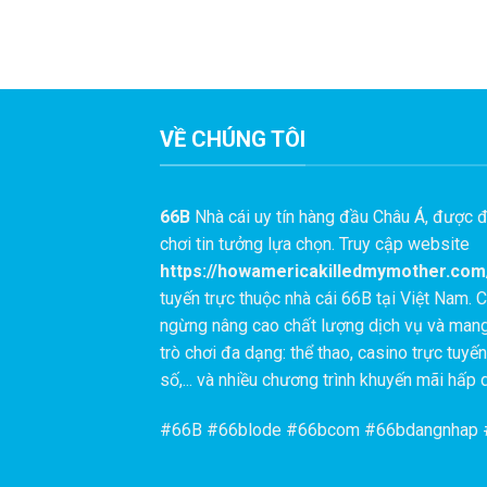
VỀ CHÚNG TÔI
66B
Nhà cái uy tín hàng đầu Châu Á, được 
chơi tin tưởng lựa chọn. Truy cập website
https://howamericakilledmymother.com
tuyến trực thuộc nhà cái 66B tại Việt Nam. 
ngừng nâng cao chất lượng dịch vụ và mang
trò chơi đa dạng: thể thao, casino trực tuyế
số,... và nhiều chương trình khuyến mãi hấp 
#
66B
#66blode #66bcom #66bdangnhap 