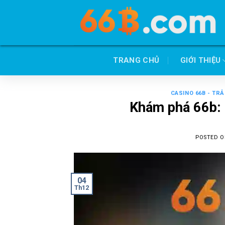
Skip
to
content
TRANG CHỦ
GIỚI THIỆU
CASINO 66B - TR
Khám phá 66b: 
POSTED 
04
Th12