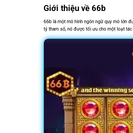
Giới thiệu về 66b
66b là một mô hình ngôn ngữ quy mô lớn đượ
tỷ tham số, nó được tối ưu cho một loạt tác 