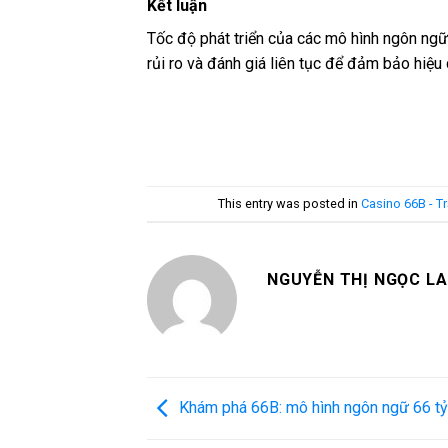
Kết luận
Tốc độ phát triển của các mô hình ngôn ngữ
rủi ro và đánh giá liên tục để đảm bảo hiệu 
This entry was posted in
Casino 66B - T
NGUYỄN THỊ NGỌC L
Khám phá 66B: mô hình ngôn ngữ 66 t