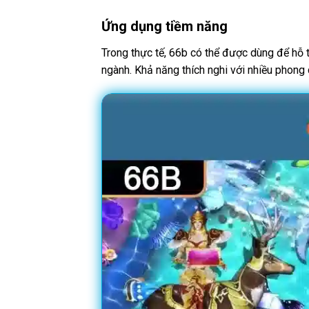
Ứng dụng tiềm năng
Trong thực tế, 66b có thể được dùng để hỗ tr
ngành. Khả năng thích nghi với nhiều phong 