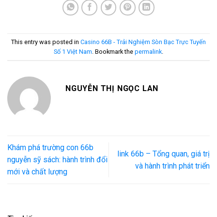
This entry was posted in
Casino 66B - Trải Nghiệm Sòn Bạc Trực Tuyến
Số 1 Việt Nam
. Bookmark the
permalink
.
NGUYỄN THỊ NGỌC LAN
Khám phá trường con 66b
link 66b – Tổng quan, giá trị
nguyễn sỹ sách: hành trình đổi
và hành trình phát triển
mới và chất lượng