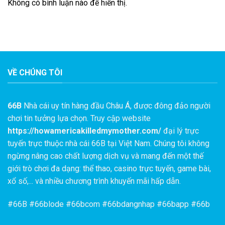
Không có bình luận nào để hiển thị.
VỀ CHÚNG TÔI
66B
Nhà cái uy tín hàng đầu Châu Á, được đông đảo người
chơi tin tưởng lựa chọn. Truy cập website
https://howamericakilledmymother.com/
đại lý trực
tuyến trực thuộc nhà cái 66B tại Việt Nam. Chúng tôi không
ngừng nâng cao chất lượng dịch vụ và mang đến một thế
giới trò chơi đa dạng: thể thao, casino trực tuyến, game bài,
xổ số,... và nhiều chương trình khuyến mãi hấp dẫn.
#
66B
#66blode #66bcom #66bdangnhap #66bapp #66b