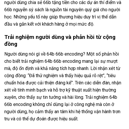
người dùng chia sẻ 66b tặng tiền cho các dự án thí điểm và
66b nguyễn sý sách là nguồn tài nguyên quý giá cho người
học. Những yếu tố này giúp thương hiệu duy trì vị thế dẫn
đầu và gắn kết với khách hàng ở mọi mức độ.
Trải nghiệm người dùng và phản hồi từ cộng
đồng
Người dùng nói gì về 64b 66b encoding? Một số phản hồi
cho biết trải nghiệm 64b 66b encoding mang lại sự mượt
mà, độ ổn định và khả năng tích hợp nhanh. Lời nhận xét từ
cộng đồng: “Đã thử nghiệm và thấy hiệu quả rõ rệt”, “tiêu
chuẩn hóa được cải thiện đáng kể”. Trên các diễn đàn, nhận
xét về tính minh bạch và hỗ trợ kỹ thuật xuất hiện thường
xuyên, cho thấy sự tin tưởng và hài lòng. Trải nghiệm 64b
66b encoding không chỉ dừng lại ở công nghệ mà còn ở
người dùng, họ cảm thấy an tâm khi hệ thống vận hành trơn
tru và có thể dự đoán được hiệu suất.