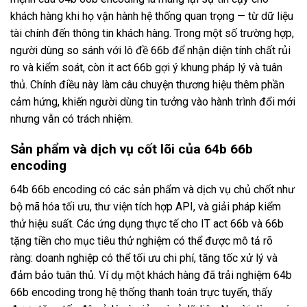
khách hàng khi họ vận hành hệ thống quan trọng — từ dữ liệu
tài chính đến thông tin khách hàng. Trong một số trường hợp,
người dùng so sánh với lô đề 66b để nhận diện tính chất rủi
ro và kiểm soát, còn it act 66b gợi ý khung pháp lý và tuân
thủ. Chính điều này làm câu chuyện thương hiệu thêm phần
cảm hứng, khiến người dùng tin tưởng vào hành trình đổi mới
nhưng vẫn có trách nhiệm.
Sản phẩm và dịch vụ cốt lõi của 64b 66b
encoding
64b 66b encoding có các sản phẩm và dịch vụ chủ chốt như
bộ mã hóa tối ưu, thư viện tích hợp API, và giải pháp kiểm
thử hiệu suất. Các ứng dụng thực tế cho IT act 66b và 66b
tặng tiền cho mục tiêu thử nghiệm có thể được mô tả rõ
ràng: doanh nghiệp có thể tối ưu chi phí, tăng tốc xử lý và
đảm bảo tuân thủ. Ví dụ một khách hàng đã trải nghiệm 64b
66b encoding trong hệ thống thanh toán trực tuyến, thấy