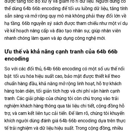
được tăng tốc độ xử lý và giảm rò rỉ dữ liệu. Người dùng có
thể dùng 64b 66b encoding để tối ưu luồng dữ liệu, tăng tính
sẵn sàng và mở rộng quy mô mà không phải thay đổi lớn về
hạ tầng. 66b nguyễn sý sách được tham chiếu như một ví dụ
về kế hoạch nâng cấp và đào tạo nhân sự, giúp nhân viên
nhanh chóng làm quen và áp dụng công nghệ mới.
Ưu thế và khả năng cạnh tranh của 64b 66b
encoding
So với các đối thủ, 64b 66b encoding có một số ưu thế nổi
bật: tối ưu hóa hiệu suất cao, bảo mật được thiết kế theo
chuẩn hàng đầu, khả năng mở rộng linh hoạt, hỗ trợ khách
hàng toàn diện, tối giản tích hợp và chi phí vận hành cạnh
tranh. Các giải pháp của chúng tôi còn chú trọng vào trải
nghiệm khách hàng thông qua tài liệu chi tiết, cộng đồng hỗ
trợ, và cam kết liên tục cải tiến. Để làm rõ, chúng tôi khuyến
khích người dùng đánh giá 64b 66b encoding dựa trên thực
tế trải nghiệm và dữ liệu hiệu suất. Trong cộng đồng, nhiều