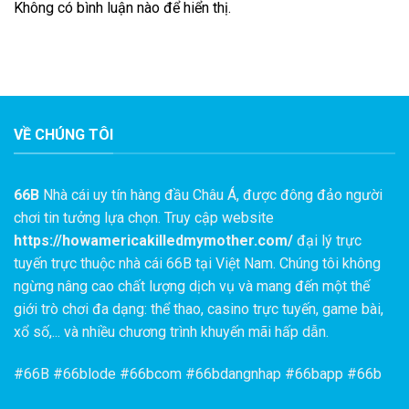
Không có bình luận nào để hiển thị.
VỀ CHÚNG TÔI
66B
Nhà cái uy tín hàng đầu Châu Á, được đông đảo người
chơi tin tưởng lựa chọn. Truy cập website
https://howamericakilledmymother.com/
đại lý trực
tuyến trực thuộc nhà cái 66B tại Việt Nam. Chúng tôi không
ngừng nâng cao chất lượng dịch vụ và mang đến một thế
giới trò chơi đa dạng: thể thao, casino trực tuyến, game bài,
xổ số,... và nhiều chương trình khuyến mãi hấp dẫn.
#
66B
#66blode #66bcom #66bdangnhap #66bapp #66b