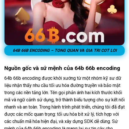
64B 66B ENCODING – TONG QUAN VA GIA TRI COT LOI
Nguồn gốc và sứ mệnh của 64b 66b encoding
64b 66b encoding được khởi xướng từ một nhóm kỹ sư dữ
liệu nhận thấy nhu cầu tối ưu hóa đường truyền và bảo mật
trong các nền tảng lớn. Tên gọi phản ánh hai kích thước khối
mã và ngữ cảnh sử dụng, trở thành biểu tượng cho sự kết nối
nhanh và an toàn. Trong hành trình phát triển, chúng tôi đã đạt
được các mốc quan trọng: tối ưu hóa bit xử lý, tích hợp với
các chuẩn mã hóa hiện đại, và xây dựng SDK dễ dùng. Sứ
mệnh của 64b 66b encoding là mang lại sự tin cậy cho