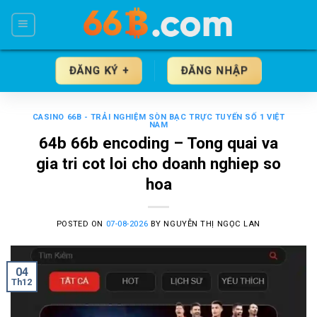
Skip
to
content
ĐĂNG KÝ +
ĐĂNG NHẬP
CASINO 66B - TRẢI NGHIỆM SÒN BẠC TRỰC TUYẾN SỐ 1 VIỆT
NAM
64b 66b encoding – Tong quai va
gia tri cot loi cho doanh nghiep so
hoa
POSTED ON
07-08-2026
BY
NGUYỄN THỊ NGỌC LAN
04
Th12