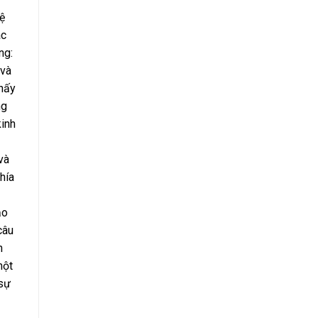
ệ
ác
ng:
 và
thấy
ng
kinh
và
hía
ảo
câu
n
một
 sự