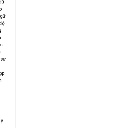
 dữ
o
ngữ
 độ
g
m
ệm
i
 sự
hợp
h
kỹ