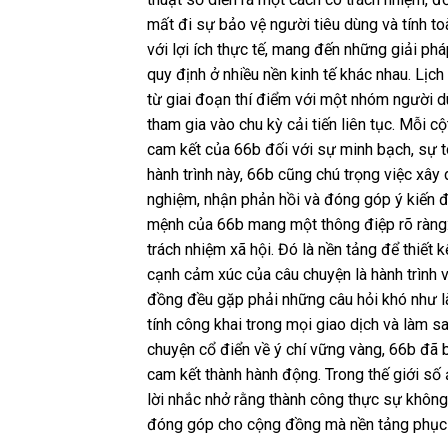
mất đi sự bảo vệ người tiêu dùng và tính to
với lợi ích thực tế, mang đến những giải phá
quy định ở nhiều nền kinh tế khác nhau. Lịc
từ giai đoạn thí điểm với một nhóm người dù
tham gia vào chu kỳ cải tiến liên tục. Mỗi
cam kết của 66b đối với sự minh bạch, sự tô
hành trình này, 66b cũng chú trọng việc xâ
nghiệm, nhận phản hồi và đóng góp ý kiến đ
mệnh của 66b mang một thông điệp rõ ràng:
trách nhiệm xã hội. Đó là nền tảng để thiết
cạnh cảm xúc của câu chuyện là hành trình v
đồng đều gặp phải những câu hỏi khó như l
tính công khai trong mọi giao dịch và làm sa
chuyện cổ điển về ý chí vững vàng, 66b đã b
cam kết thành hành động. Trong thế giới số
lời nhắc nhở rằng thành công thực sự không
đóng góp cho cộng đồng mà nền tảng phục