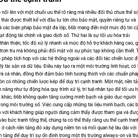
 nổi lên với một chuỗi ưu thế rõ ràng mà nhiều đối thủ chưa thể 
h thái được thiết kế với đầu tư lớn cho bảo mật, quyền riêng tư và
 và các biện pháp bảo mật đa lớp, 66b mang đến một mức độ tin c
 động tài chính và giao dịch số. Thứ hai là sự tối ưu hóa trải
thân thiện, tốc độ xử lý nhanh và mức độ hỗ trợ khách hàng cao, 
trơn tru mà không phải đối mặt với sự phức tạp không cần thiết. 
 phép tích hợp với các hệ thống ngoài và các đối tác chiến lược 
ý tài sản và dữ liệu. Điều này tạo ra một môi trường linh hoạt, có 
và cá nhân, đồng thời đảm bảo tính tương thích với các chuẩn phá
còn có những chiến lược kép để duy trì cạnh tranh. Một mặt, nền t
 năng như tự động hóa quy trình xử lý, trí tuệ nhân tạo để tối ưu 
ặt khác, 66b không quên tăng cường minh bạch và giáo dục người
rong môi trường số. Việc cung cấp những tài liệu minh bạch, các 
iếp với khách hàng giúp người dùng cảm thấy được tham gia và đư
n vào bức tranh tổng thể, chúng ta có thể thấy rằng ưu thế cạnh tran
 cách nền tảng đó xây dựng niềm tin và mối quan hệ lâu dài với
ền tảng để duy trì sự ổn định trong một thị trường always-on và th