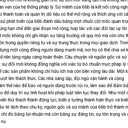
àn vẹn của hệ thống pháp lý. Sứ mệnh của 66b là kết nối công ngh
p thanh toán và quản trị dữ liệu có thể mở rộng và thích ứng với c
h sử phát triển của 66b đánh dấu bằng một chuỗi cột mốc quan trọ
ng hạn chế đến giai đoạn mở rộng, hợp tác với các đối tác uy tín
 cột mốc không chỉ ghi nhận sự tăng trưởng về quy mô mà còn cho 
n trọng quyền riêng tư và sự trung thực trong mọi giao dịch. Tro
y dựng một cộng đồng người dùng mạnh mẽ, nơi họ có thể chia sẻ 
ể nền tảng ngày càng hoàn thiện. Câu chuyện về nguồn gốc và sứ
 sự đổi mới không đồng nghĩa với việc từ bỏ chuẩn mực pháp lý 
 kế các sản phẩm không chỉ hữu ích mà còn bền vững lâu dài. Một k
ượt lên thách thức. Các nhà sáng lập, đội ngũ vận hành và cộng
àm thế nào để bảo vệ người dùng trước rủi ro, làm sao để đảm b
o để duy trì sự linh hoạt khi pháp luật liên tục thay đổi. Như một 
iến thử thách thành động lực, biến ý tưởng thành hiện thực và biế
 ảo té lệch theo chu kỳ, nguồn gốc và sứ mệnh của 66b trở thành 
 chỉ đo bằng lợi nhuận mà còn bằng sự đáng tin, sự tôn trọng và
 vụ.