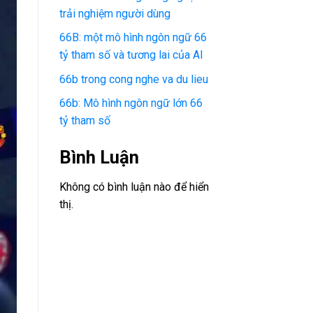
trải nghiệm người dùng
66B: một mô hình ngôn ngữ 66
tỷ tham số và tương lai của AI
66b trong cong nghe va du lieu
66b: Mô hình ngôn ngữ lớn 66
tỷ tham số
Bình Luận
Không có bình luận nào để hiển
thị.