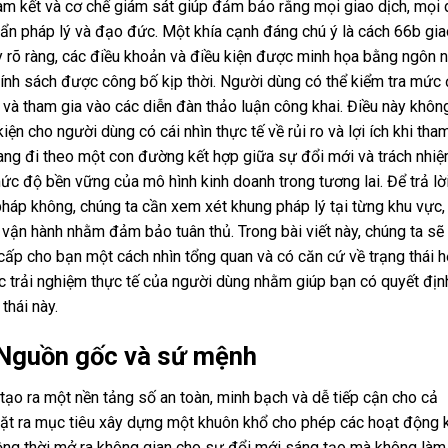
am kết và cơ chế giám sát giúp đảm bảo rằng mọi giao dịch, mọi
uẩn pháp lý và đạo đức. Một khía cạnh đáng chú ý là cách 66b gia
ày rõ ràng, các điều khoản và điều kiện được minh họa bằng ngôn 
chính sách được công bố kịp thời. Người dùng có thể kiểm tra mức
đề và tham gia vào các diễn đàn thảo luận công khai. Điều này khôn
iện cho người dùng có cái nhìn thực tế về rủi ro và lợi ích khi tha
 đang đi theo một con đường kết hợp giữa sự đổi mới và trách nhi
ức độ bền vững của mô hình kinh doanh trong tương lai. Để trả lờ
háp không, chúng ta cần xem xét khung pháp lý tại từng khu vực,
vận hành nhằm đảm bảo tuân thủ. Trong bài viết này, chúng ta sẽ
g cấp cho bạn một cách nhìn tổng quan và có căn cứ về trạng thái 
ác trải nghiệm thực tế của người dùng nhằm giúp bạn có quyết địn
thái này.
 Nguồn gốc và sứ mệnh
o ra một nền tảng số an toàn, minh bạch và dễ tiếp cận cho cả
đặt ra mục tiêu xây dựng một khuôn khổ cho phép các hoạt động 
đồng thời mở ra không gian cho sự đổi mới sáng tạo mà không làm