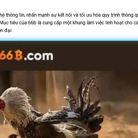
hệ thông tin, nhấn mạnh sự kết nối và tối ưu hóa quy trình thông 
. Mục tiêu của 66b là cung cấp một khung làm việc linh hoạt cho c
n đại.