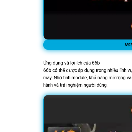
NGU
Ứng dụng và lợi ích của 66b
66b có thể được áp dụng trong nhiều lĩnh vự
mây. Nhờ tính module, khả năng mở rộng và an
hành và trải nghiệm người dùng.