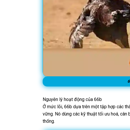
6
Nguyên lý hoạt động của 66b
Ở mức lõi, 66b dựa trên một tập hợp các t
vững. Nó dùng các kỹ thuật tối ưu hoá, cân b
thống.