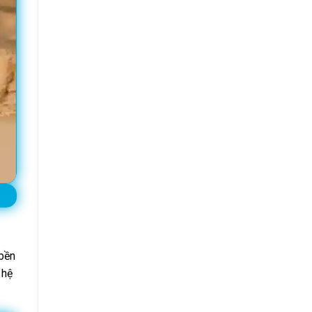
 bền
 hệ