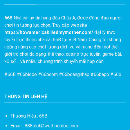
66B
Nhà cái uy tín hàng đầu Châu Á, được đông đảo người
chơi tin tưởng lựa chọn. Truy cập website
https://howamericakilledmymother.com/
đại lý trực
tuyến trực thuộc nhà cái 66B tại Việt Nam. Chúng tôi không
ngừng nâng cao chất lượng dịch vụ và mang đến một thế
giới trò chơi đa dạng: thể thao, casino trực tuyến, game bài,
xổ số,... và nhiều chương trình khuyến mãi hấp dẫn.
#
66B
#66blode #66bcom #66bdangnhap #66bapp #66b
THÔNG TIN LIÊN HỆ
Thương Hiệu : 66B
Email :
888slot@wettingblog.com