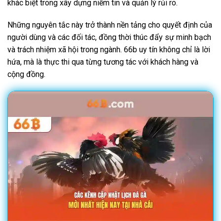
khác biệt trong xây dựng niềm tin và quản lý rủi ro.
Những nguyên tắc này trở thành nền tảng cho quyết định của
người dùng và các đối tác, đồng thời thúc đẩy sự minh bạch
và trách nhiệm xã hội trong ngành. 66b uy tín không chỉ là lời
hứa, mà là thực thi qua từng tương tác với khách hàng và
cộng đồng.