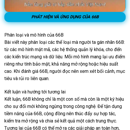
PHÁT HIỆN VÀ ỨNG DỤNG CỦA 66B
Phân loại và mô hình của 66B
Bài viết này phân loại các thể loại mà người ta gán nhãn 66B:
từ các mô hình mật mã, các hệ thống quản lý khóa, cho đến
các kiến trúc mạng và dữ liệu. Mỗi mô hình mang lại ưu điểm
riêng như tính bảo mật, khả năng mở rộng hoặc hiệu suất
cao. Khi đánh giá 66B, người đọc nên xem xét bối cảnh, mục
tiêu và rủi ro liên quan.
Kết luận và hướng tới tương lai
Kết luận, 66B không chỉ là một con số mà còn là một ký hiệu
cho sự đổi mới không ngừng trong công nghệ. Để tận dụng
tiềm năng của 66B, cộng đồng nên thúc đẩy sự hợp tác,
kiểm tra mở rộng và chia sẻ kết quả một cách trung thực.
Tương lai của 66B có thể mở ra các giải pháp an toàn hơn,