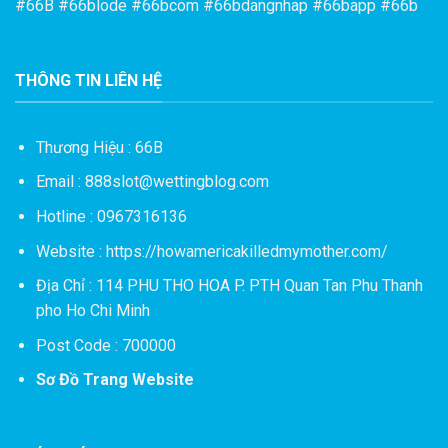
#
66B
#66blode #66bcom #66bdangnhap #66bapp #66b
THÔNG TIN LIÊN HỆ
Thương Hiệu : 66B
Email :
888slot@wettingblog.com
Hotline : 0967316136
Website :
https://howamericakilledmymother.com/
Địa Chỉ : 114 PHU THO HOA P. PTH Quan Tan Phu Thanh
pho Ho Chi Minh
Post Code : 700000
Sơ Đồ Trang Website