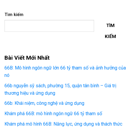
Tìm kiếm
TÌM
KIẾM
Bài Viết Mới Nhất
66B: Mô hình ngôn ngữ lớn 66 tỷ tham số và ảnh hưởng của
nó
66b nguyễn sỹ sách, phường 15, quận tân bình – Giá trị
thương hiệu và ứng dụng
66b: Khái niệm, công nghệ và ứng dụng
Khám phá 66B: mô hình ngôn ngữ 66 tỷ tham số
Khám phá mô hình 66B: Năng lực, ứng dụng và thách thức