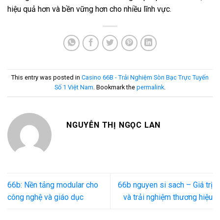
hiệu quả hơn và bền vững hơn cho nhiều lĩnh vực.
This entry was posted in
Casino 66B - Trải Nghiệm Sòn Bạc Trực Tuyến
Số 1 Việt Nam
. Bookmark the
permalink
.
NGUYỄN THỊ NGỌC LAN
66b: Nền tảng modular cho
66b nguyen si sach – Giá trị
công nghệ và giáo dục
và trải nghiệm thương hiệu