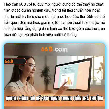
Tiếp cận 66B với tư duy mở, người dùng có thể thấy nó xuất
hiện ở các dự án nghiên cứu, trong tài liệu chuẩn hóa, hoặc
như là một ký hiệu cho một nhóm số học đặc thù. 66B có thể
liên quan đến mã hóa, giải mã, tối ưu hóa thuật toán hoặc mô
hình dữ liệu. Ứng dụng điển hình có thể bao gồm xác thực, an
toàn dữ liệu, và phân tích hiệu suất hệ thống.