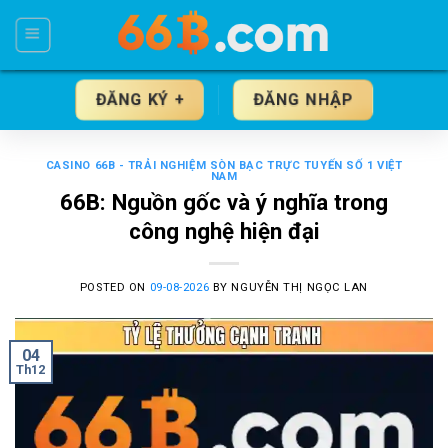
Skip
to
content
ĐĂNG KÝ +
ĐĂNG NHẬP
CASINO 66B - TRẢI NGHIỆM SÒN BẠC TRỰC TUYẾN SỐ 1 VIỆT
NAM
66B: Nguồn gốc và ý nghĩa trong
công nghệ hiện đại
POSTED ON
09-08-2026
BY
NGUYỄN THỊ NGỌC LAN
04
Th12