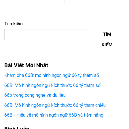
Tìm kiếm
TÌM
KIẾM
Bài Viết Mới Nhất
Khám phá 66B: mô hình ngôn ngữ 66 tỷ tham số
66B: Mô hình ngôn ngữ kích thước 66 tỷ tham số
66b trong cong nghe va du lieu
66B: Mô hình ngôn ngữ kích thước 66 tỷ tham chiếu
66B - Hiểu về mô hình ngôn ngữ 66B và tiềm năng
Bình Luận