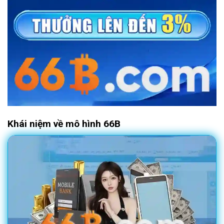
Khái niệm về mô hình 66B