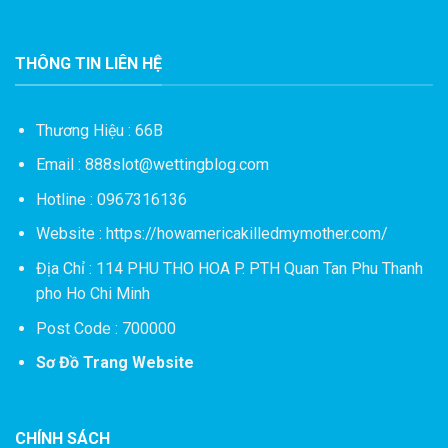
THÔNG TIN LIÊN HỆ
Thương Hiệu : 66B
Email :
888slot@wettingblog.com
Hotline : 0967316136
Website :
https://howamericakilledmymother.com/
Địa Chỉ : 114 PHU THO HOA P. PTH Quan Tan Phu Thanh
pho Ho Chi Minh
Post Code : 700000
Sơ Đồ Trang Website
CHÍNH SÁCH