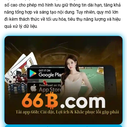
số cao cho phép mô hình lưu giữ thông tin dài hạn, tăng khả
năng tổng hợp và sáng tạo nội dung. Tuy nhiên, quy mô lớn
đi kèm thách thức về tối ưu hóa, tiêu thụ năng lượng và hiệu
quả xử lý dữ liệu.