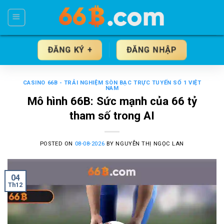
Skip
to
content
ĐĂNG KÝ +
ĐĂNG NHẬP
CASINO 66B - TRẢI NGHIỆM SÒN BẠC TRỰC TUYẾN SỐ 1 VIỆT
NAM
Mô hình 66B: Sức mạnh của 66 tỷ
tham số trong AI
POSTED ON
08-08-2026
BY
NGUYỄN THỊ NGỌC LAN
04
Th12