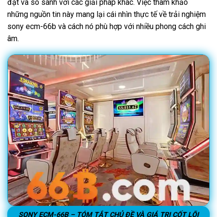
đặt và so sánh với các giải pháp khác. Việc tham khảo
những nguồn tin này mang lại cái nhìn thực tế về trải nghiệm
sony ecm-66b và cách nó phù hợp với nhiều phong cách ghi
âm.
SONY ECM-66B – TÓM TẮT CHỦ ĐỀ VÀ GIÁ TRỊ CỐT LÕI