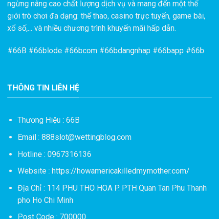
ngừng nâng cao chất lượng dịch vụ và mang đến một thế
giới trò chơi đa dạng: thể thao, casino trực tuyến, game bài,
xổ số,... và nhiều chương trình khuyến mãi hấp dẫn.
#
66B
#66blode #66bcom #66bdangnhap #66bapp #66b
THÔNG TIN LIÊN HỆ
Thương Hiệu : 66B
Email :
888slot@wettingblog.com
Hotline : 0967316136
Website :
https://howamericakilledmymother.com/
Địa Chỉ : 114 PHU THO HOA P. PTH Quan Tan Phu Thanh
pho Ho Chi Minh
Post Code : 700000