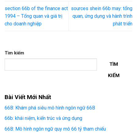
section 66b of the finance act
sources shein 66b may: tổng
1994 – Tổng quan và giá trị
quan, ứng dụng và hành trình
cho doanh nghiệp
phát triển
Tìm kiếm
TÌM
KIẾM
Bài Viết Mới Nhất
66B: Khám phá siêu mô hình ngôn ngữ 66B
66b: khái niệm, kiến trúc và ứng dụng
66B: Mô hình ngôn ngữ quy mô 66 tỷ tham chiếu