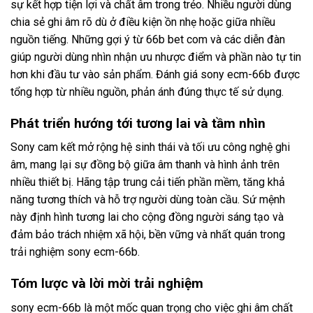
sự kết hợp tiện lợi và chất âm trong trẻo. Nhiều người dùng
chia sẻ ghi âm rõ dù ở điều kiện ồn nhẹ hoặc giữa nhiều
nguồn tiếng. Những gợi ý từ 66b bet com và các diễn đàn
giúp người dùng nhìn nhận ưu nhược điểm và phần nào tự tin
hơn khi đầu tư vào sản phẩm. Đánh giá sony ecm-66b được
tổng hợp từ nhiều nguồn, phản ánh đúng thực tế sử dụng.
Phát triển hướng tới tương lai và tầm nhìn
Sony cam kết mở rộng hệ sinh thái và tối ưu công nghệ ghi
âm, mang lại sự đồng bộ giữa âm thanh và hình ảnh trên
nhiều thiết bị. Hãng tập trung cải tiến phần mềm, tăng khả
năng tương thích và hỗ trợ người dùng toàn cầu. Sứ mệnh
này định hình tương lai cho cộng đồng người sáng tạo và
đảm bảo trách nhiệm xã hội, bền vững và nhất quán trong
trải nghiệm sony ecm-66b.
Tóm lược và lời mời trải nghiệm
sony ecm-66b là một mốc quan trọng cho việc ghi âm chất