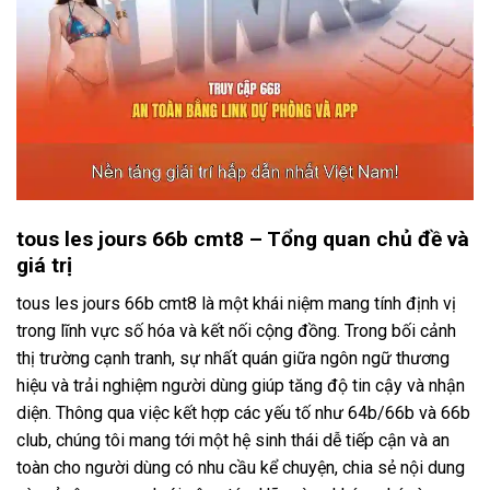
tous les jours 66b cmt8 – Tổng quan chủ đề và
giá trị
tous les jours 66b cmt8 là một khái niệm mang tính định vị
trong lĩnh vực số hóa và kết nối cộng đồng. Trong bối cảnh
thị trường cạnh tranh, sự nhất quán giữa ngôn ngữ thương
hiệu và trải nghiệm người dùng giúp tăng độ tin cậy và nhận
diện. Thông qua việc kết hợp các yếu tố như 64b/66b và 66b
club, chúng tôi mang tới một hệ sinh thái dễ tiếp cận và an
toàn cho người dùng có nhu cầu kể chuyện, chia sẻ nội dung