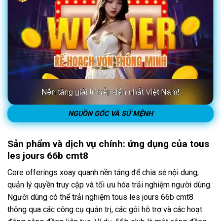
NGUỒN GỐC VÀ SỨ MỆNH
Sản phẩm và dịch vụ chính: ứng dụng của tous
les jours 66b cmt8
Core offerings xoay quanh nền tảng để chia sẻ nội dung,
quản lý quyền truy cập và tối ưu hóa trải nghiệm người dùng.
Người dùng có thể trải nghiệm tous les jours 66b cmt8
thông qua các công cụ quản trị, các gói hỗ trợ và các hoạt