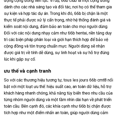
động cộng đồng liên tục. Ví dụ, 66b club là một cộng đồng
dành cho các nhà sáng tạo và đối tác, nơi họ có thể tham gia
sự kiện và hợp tác dự án. Trong khi đó, 66b bị chặn là một
thực tế phải được xử lý cẩn trọng, nhờ hệ thống đánh giá và
kiểm soát nội dung, đảm bảo an toàn cho mọi người dùng.
Đối với các nội dung nhạy cảm như 66b hentai, nền tảng duy
trì các biện pháp phân loại và giới hạn thích hợp để bảo vệ
cộng đồng và tôn trọng chuẩn mực. Người dùng sẽ nhận
được giá trị về tính dễ dùng, sự linh hoạt và sự hỗ trợ đúng
lúc khi gặp sự cố.
ưu thế và cạnh tranh
So với các thương hiệu tương tự, tous les jours 66b cmt8 nổi
bật với một loạt ưu thế: hiệu suất cao, an toàn dữ liệu, hỗ trợ
khách hàng nhanh chóng, khả năng tùy biến theo nhu cầu của
từng nhóm người dùng và một tầm nhìn dài hạn về phát triển
toàn cầu. Bên cạnh đó, các khía cạnh như 66b bị chặn được
tích hợp như một điểm nhấn an toàn, giúp người dùng cảm