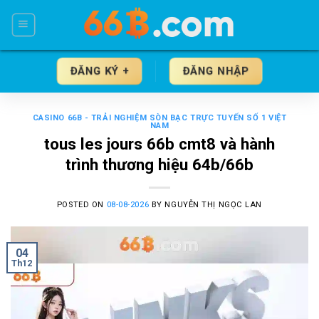
Skip
to
content
ĐĂNG KÝ +
ĐĂNG NHẬP
CASINO 66B - TRẢI NGHIỆM SÒN BẠC TRỰC TUYẾN SỐ 1 VIỆT
NAM
tous les jours 66b cmt8 và hành
trình thương hiệu 64b/66b
POSTED ON
08-08-2026
BY
NGUYỄN THỊ NGỌC LAN
04
Th12