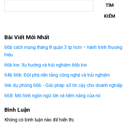
TÌM
KIẾM
Bài Viết Mới Nhất
66b cách mạng tháng 8 quận 3 tp hcm – hành trình thương
hiệu
66b kw: Xu hướng và trải nghiệm 66b kw
64b 66b: Đột phá nền tảng công nghệ và trải nghiệm
link dự phòng 66b - Giải pháp số tin cậy cho doanh nghiệp
66B: Mô hình ngôn ngữ lớn và tiềm năng của nó
Bình Luận
Không có bình luận nào để hiển thị.