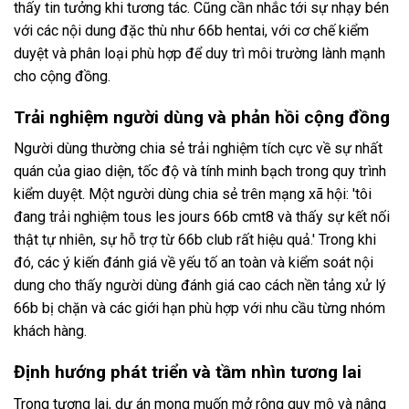
thấy tin tưởng khi tương tác. Cũng cần nhắc tới sự nhạy bén
với các nội dung đặc thù như 66b hentai, với cơ chế kiểm
duyệt và phân loại phù hợp để duy trì môi trường lành mạnh
cho cộng đồng.
Trải nghiệm người dùng và phản hồi cộng đồng
Người dùng thường chia sẻ trải nghiệm tích cực về sự nhất
quán của giao diện, tốc độ và tính minh bạch trong quy trình
kiểm duyệt. Một người dùng chia sẻ trên mạng xã hội: 'tôi
đang trải nghiệm tous les jours 66b cmt8 và thấy sự kết nối
thật tự nhiên, sự hỗ trợ từ 66b club rất hiệu quả.' Trong khi
đó, các ý kiến đánh giá về yếu tố an toàn và kiểm soát nội
dung cho thấy người dùng đánh giá cao cách nền tảng xử lý
66b bị chặn và các giới hạn phù hợp với nhu cầu từng nhóm
khách hàng.
Định hướng phát triển và tầm nhìn tương lai
Trong tương lai, dự án mong muốn mở rộng quy mô và nâng